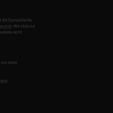
t die Europäische
.eu/odr
. Wir sind zur
stelle nicht
 vor einer
mann
.