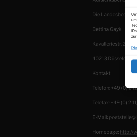
Die Landesbeauftra
Um 
um 
Tec
Bettina Gayk
IDs
zur
Kavalleriestr. 2-4
Die
40213 Düsseldorf
Kontakt
Telefon: +49 (0) 2 1
Telefax: +49 (0) 2 
E-Mail:
poststelle@l
Homepage:
http://