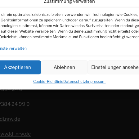
Zustimmung verwalten
gte für Datenschutz und Informationsfreiheit Nordrhein-Wes
dir ein optimales Erlebnis zu bieten, verwenden wir Technologien wie Cookies,
Geräteinformationen zu speichern und/oder darauf zuzugreifen. Wenn du dies
hnologien zustimmst, können wir Daten wie das Surfverhalten oder eindeutige
 auf dieser Website verarbeiten. Wenn du deine Zustimmung nicht erteilst ode
ückziehst, können bestimmte Merkmale und Funktionen beeinträchtigt werden
nste verwalten
Akzeptieren
Ablehnen
Einstellungen anseh
Cookie-Richtlinie
Datenschutz
Impressum
1/384 24 0
11/384 24 99 9
di.nrw.de
www.ldi.nrw.de