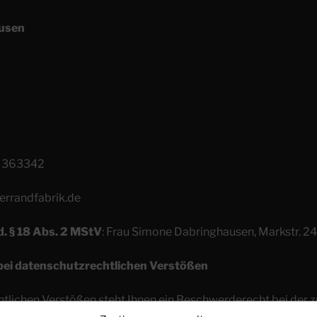
usen
55 363342
errandfabrik.de
d. § 18 Abs. 2 MStV
: Frau Simone Dabringhausen, Markstr. 2
ei datenschutzrechtlichen
Verstößen
tlichen Verstößen steht Ihnen ein Beschwerderecht bei der 
. Die zuständige Aufsichtsbehörde in datenschutzrechtliche