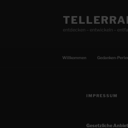
Zum
Inhalt
TELLERRA
springen
entdecken – entwickeln – entfa
Willkommen
Gedanken-Perle
IMPRESSUM
Gesetzliche Anbie