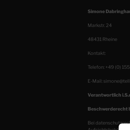
Simone Dabringha
Markstr. 24
48431 Rheine
Kontakt:
Telefon: +49 (0) 1
E-Mail: simone@tell
Verantwortlich i.S.
Beschwerderecht b
Bei datenschutzrech
Aufsichtsbehörde zu