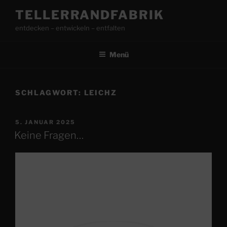
Zum
TELLERRANDFABRIK
Inhalt
entdecken – entwickeln – entfalten
springen
Menü
SCHLAGWORT:
LEICHZ
VERÖFFENTLICHT
5. JANUAR 2025
AM
Keine Fragen…