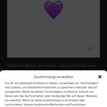
Da gibt es Wesen, die meinen, dass es leicht ist, wenn
jemand keine Fragen stellt.
Zustimmung verwalten
Ich gehöre definitiv NICHT dazu.
Um dir ein optimales Erlebnis zu bieten, verwenden wir Technologien
wie Cookies, um Geräteinformationen zu speichern und/oder darauf
zuzugreifen. Wenn du diesen Technologien zustimmst, können wir
Ich liebe Fragen.
Daten wie das Surfverhalten oder eindeutige IDs auf dieser Website
verarbeiten. Wenn du deine Zustimmung nicht erteilst oder
zurückziehst, können bestimmte Merkmale und Funktionen
Und je verwirrender sie sind, umso lieber sind sie mir.