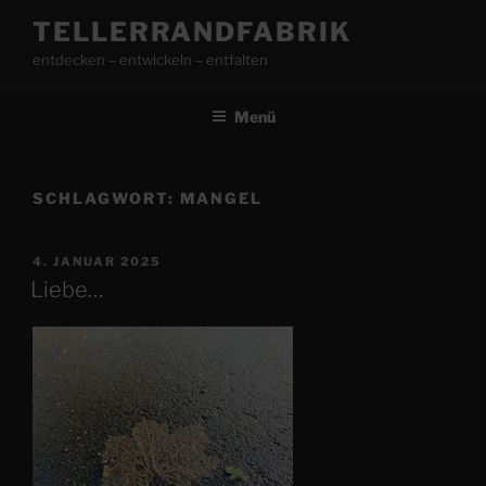
Zum
TELLERRANDFABRIK
Inhalt
entdecken – entwickeln – entfalten
springen
Menü
SCHLAGWORT:
MANGEL
VERÖFFENTLICHT
4. JANUAR 2025
AM
Liebe…