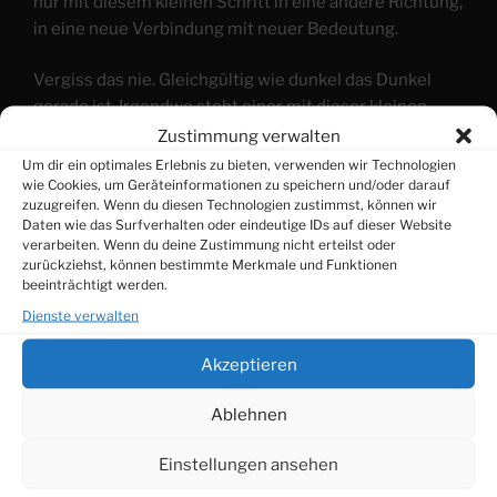
nur mit diesem kleinen Schritt in eine andere Richtung,
in eine neue Verbindung mit neuer Bedeutung.
Vergiss das nie. Gleichgültig wie dunkel das Dunkel
gerade ist. Irgendwo steht einer mit dieser kleinen
Laterne und leuchtet, nur, damit du es siehst!
Zustimmung verwalten
Um dir ein optimales Erlebnis zu bieten, verwenden wir Technologien
wie Cookies, um Geräteinformationen zu speichern und/oder darauf
zuzugreifen. Wenn du diesen Technologien zustimmst, können wir
VERÖFFENTLICHT
4. JANUAR 2025
Daten wie das Surfverhalten oder eindeutige IDs auf dieser Website
AM
Liebe…
verarbeiten. Wenn du deine Zustimmung nicht erteilst oder
zurückziehst, können bestimmte Merkmale und Funktionen
beeinträchtigt werden.
Dienste verwalten
Akzeptieren
Ablehnen
Einstellungen ansehen