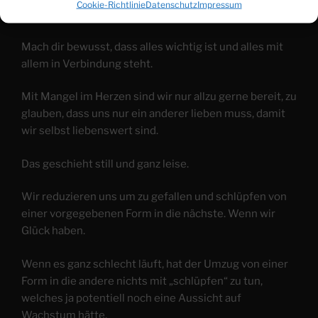
Cookie-Richtlinie
Datenschutz
Impressum
Wähle weise was du denkst und tust.
Mach dir bewusst, dass alles wichtig ist und alles mit
allem in Verbindung steht.
Mit Mangel im Herzen sind wir nur allzu gerne bereit, zu
glauben, dass uns nur ein anderer lieben muss, damit
wir selbst liebenswert sind.
Das geschieht still und ganz leise.
Wir reduzieren uns um zu gefallen und schlüpfen von
einer vorgegebenen Form in die nächste. Wenn wir
Glück haben.
Wenn es ganz schlecht läuft, hat der Umzug von einer
Form in die andere nichts mit „schlüpfen“ zu tun,
welches ja potentiell noch eine Aussicht auf
Wachstum hätte.