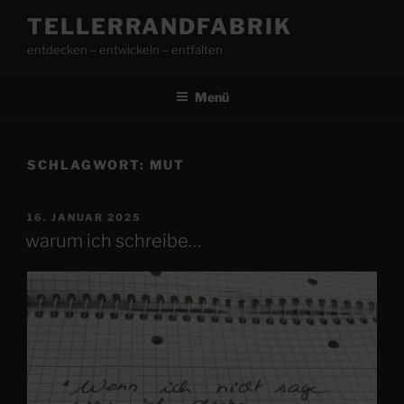
Zum
TELLERRANDFABRIK
Inhalt
entdecken – entwickeln – entfalten
springen
Menü
SCHLAGWORT:
MUT
VERÖFFENTLICHT
16. JANUAR 2025
AM
warum ich schreibe…