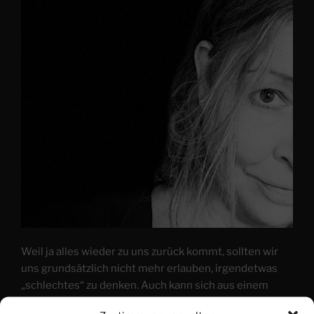
Weil ja alles wieder zu uns zurück kommt, sollten wir
uns grundsätzlich nicht mehr erlauben, irgendetwas
„schlechtes“ zu denken. Auch kann sich aus einem
bereits manifestierten Gedanken ein hinderlicher,