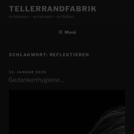
Zum
TELLERRANDFABRIK
Inhalt
entdecken – entwickeln – entfalten
springen
Menü
SCHLAGWORT:
REFLEKTIEREN
VERÖFFENTLICHT
12. JANUAR 2025
AM
Gedankenhygiene…