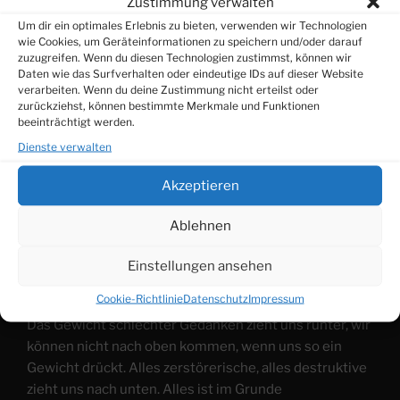
Zustimmung verwalten
schicksalsträchtiger Glaubenssatz entwickeln. Daher
Um dir ein optimales Erlebnis zu bieten, verwenden wir Technologien
ist eine zu jeder Stunde des Tages betriebene
wie Cookies, um Geräteinformationen zu speichern und/oder darauf
Gedankenhygiene oder Gedankenpflege dringend
zuzugreifen. Wenn du diesen Technologien zustimmst, können wir
angeraten.
Daten wie das Surfverhalten oder eindeutige IDs auf dieser Website
verarbeiten. Wenn du deine Zustimmung nicht erteilst oder
zurückziehst, können bestimmte Merkmale und Funktionen
Um sein Denkinstrument zu beherrschen ist es fast
beeinträchtigt werden.
unerlässlich, im Tagesverlauf seine Gedanken immer
Dienste verwalten
wieder zu kontrollieren. Zur Erinnerung gibt es
entsprechende Apps für das Handy oder Uhren und
Akzeptieren
Armbänder, die Vibrationen oder akustische Signal
senden. Dies sind die zur Gedankenkontrolle
Ablehnen
geeignetsten Mittel. Man kann sich tagsüber stündlich
erinnern lassen und das Gedachte und dabei Gefühlte
Einstellungen ansehen
kurz ins Gedächtnis rufen.
Cookie-Richtlinie
Datenschutz
Impressum
Das Gewicht schlechter Gedanken zieht uns runter, wir
können nicht nach oben kommen, wenn uns so ein
Gewicht drückt. Alles zerstörerische, alles destruktive
zieht uns nach unten. Alles ist im Grunde