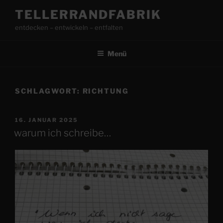
Zum
TELLERRANDFABRIK
Inhalt
entdecken – entwickeln – entfalten
springen
Menü
SCHLAGWORT:
RICHTUNG
VERÖFFENTLICHT
16. JANUAR 2025
AM
warum ich schreibe…