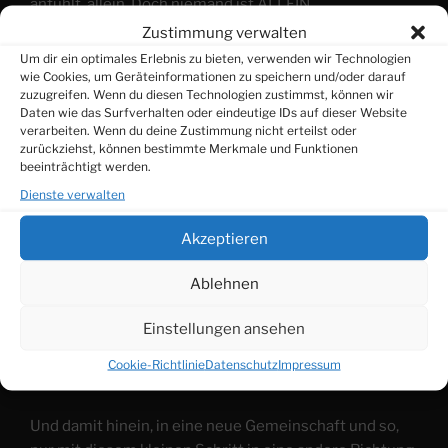
anfühlt, allein. Doch niemand ist ALLEIN.
Zustimmung verwalten
Wäre es eine Option, dieses Allein, dann mach dir klar:
Um dir ein optimales Erlebnis zu bieten, verwenden wir Technologien
wie Cookies, um Geräteinformationen zu speichern und/oder darauf
zuzugreifen. Wenn du diesen Technologien zustimmst, können wir
Allein, auf diesem Planten, in dieser Welt, würden wir
Daten wie das Surfverhalten oder eindeutige IDs auf dieser Website
nur wenige Tage überleben. (nicht mal die Survival-
verarbeiten. Wenn du deine Zustimmung nicht erteilst oder
Helden würden ohne ihr Kamera-Team survivaln!)
zurückziehst, können bestimmte Merkmale und Funktionen
beeinträchtigt werden.
Wir sind Teil einer Gemeinschaft, die sich, ok,
Dienste verwalten
zugegeben, manchmal gut versteckt, doch sie ist DA.
Akzeptieren
Niemand ist allein.
Ablehnen
Manchmal ist nur der Kreis in dem wir stehen
Einstellungen ansehen
schlichtweg zu klein.
Cookie-Richtlinie
Datenschutz
Impressum
Mit ein bisschen Mut, treten wir einen Schritt hinaus.
Und damit hinein, in eine neue Gemeinschaft und so,