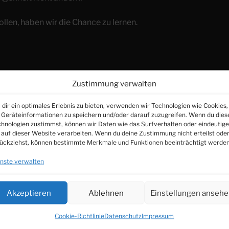
llen, haben wir die Chance zu lernen.
Zustimmung verwalten
, hör´ auch zu!
dir ein optimales Erlebnis zu bieten, verwenden wir Technologien wie Cookies,
Geräteinformationen zu speichern und/oder darauf zuzugreifen. Wenn du dies
n wir einfach mal zuhören!
hnologien zustimmst, können wir Daten wie das Surfverhalten oder eindeutige
 auf dieser Website verarbeiten. Wenn du deine Zustimmung nicht erteilst ode
ückziehst, können bestimmte Merkmale und Funktionen beeinträchtigt werden
nste verwalten
dnis“ an mein Herz und meine Liebe,
Akzeptieren
Ablehnen
Einstellungen anseh
Cookie-Richtlinie
Datenschutz
Impressum