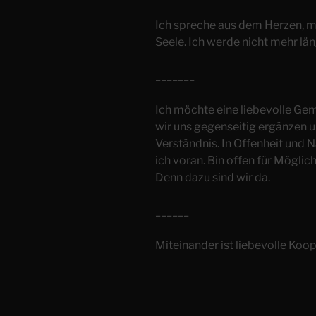
Ich spreche aus dem Herzen, 
Seele. Ich werde nicht mehr lä
_______
Ich möchte eine liebevolle Gem
wir uns gegenseitig ergänzen u
Verständnis. In Offenheit und 
ich voran. Bin offen für Möglich
Denn dazu sind wir da.
______
Miteinander ist liebevolle Koo