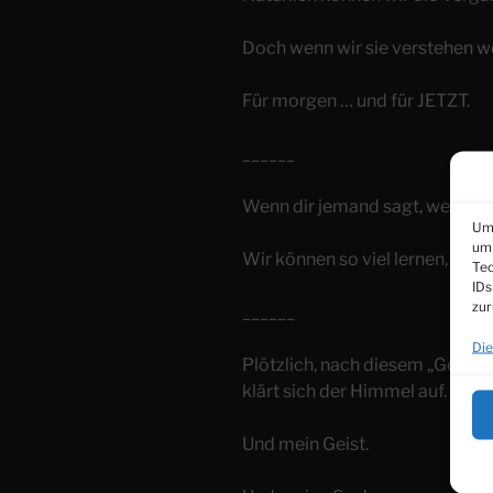
Doch wenn wir sie verstehen wo
Für morgen … und für JETZT.
______
Wenn dir jemand sagt, wer er ist
Um 
um 
Wir können so viel lernen, wen
Tec
IDs
zur
______
Die
Plötzlich, nach diesem „Gestän
klärt sich der Himmel auf.
Und mein Geist.