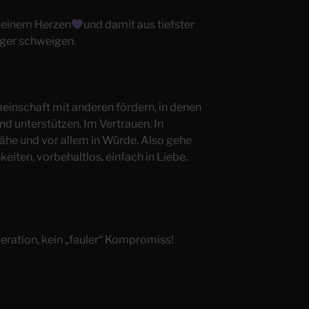
meinem Herzen
und damit aus tiefster
nger schweigen.
einschaft mit anderen fördern, in denen
nd unterstützen. Im Vertrauen. In
Nähe und vor allem in Würde. Also gehe
keiten, vorbehaltlos, einfach in Liebe.
peration, kein „fauler“ Kompromiss!