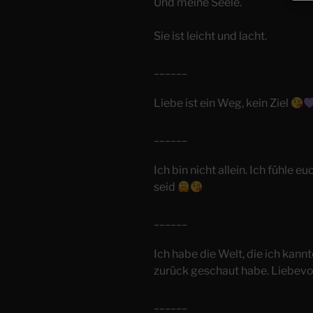
Und meine Seele.
Sie ist leicht und lacht.
______
Liebe ist ein Weg, kein Ziel
______
Ich bin nicht allein. Ich fühle e
seid
______
Ich habe die Welt, die ich kannt
zurück geschaut habe. Liebevol
______