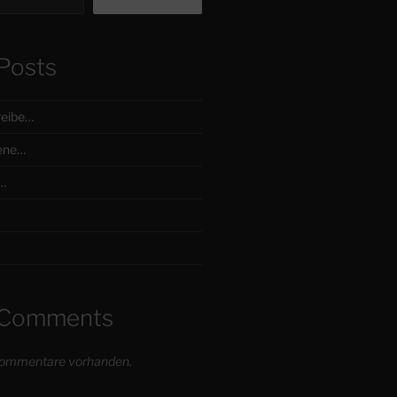
Posts
reibe…
ene…
…
 Comments
 Kommentare vorhanden.