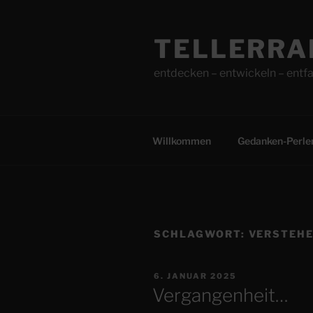
Zum
Inhalt
TELLERRA
springen
entdecken – entwickeln – entfa
Willkommen
Gedanken-Perle
SCHLAGWORT:
VERSTEH
VERÖFFENTLICHT
6. JANUAR 2025
AM
Vergangenheit…