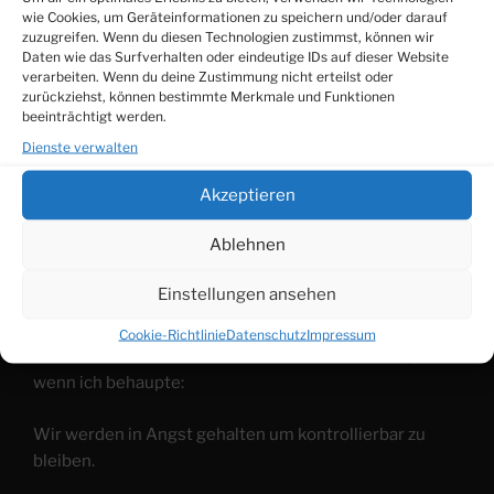
Ahnung. Und so rechtfertigt sich selbst das
wie Cookies, um Geräteinformationen zu speichern und/oder darauf
zuzugreifen. Wenn du diesen Technologien zustimmst, können wir
schlechteste Benehmen anderen Lebewesen
Daten wie das Surfverhalten oder eindeutige IDs auf dieser Website
gegenüber, denn wer den Wert des Lebens nicht
verarbeiten. Wenn du deine Zustimmung nicht erteilst oder
anerkennt, sieht darin eben keinen, dann kann man es
zurückziehst, können bestimmte Merkmale und Funktionen
beeinträchtigt werden.
auch schlecht behandeln und darf es trotzdem noch
Dienste verwalten
wertschätzend nennen.
Akzeptieren
Anfang der 1974 Jahre gab es einen Film mit Inge
Meysel: Angst essen Seele auf. Rainer Werner
Ablehnen
Fassbinder erschuf mit diesem kritischen Sozialdrama
ein Pegasus-Wort, das überall dort zum Einsatz, wo es
Einstellungen ansehen
um Abwertung, um Machtgefälle, um Hierarchie geht.
Cookie-Richtlinie
Datenschutz
Impressum
Vielleicht lehne ich mich zu weit aus dem Fenster,
wenn ich behaupte:
Wir werden in Angst gehalten um kontrollierbar zu
bleiben.