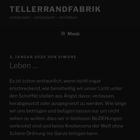
Zum
TELLERRANDFABRIK
Inhalt
entdecken – entwickeln – entfalten
springen
Menü
VERÖFFENTLICHT
3. JANUAR 2025
VON
SIMONE
AM
Leben …
Es ist schon erstaunlich, wenn nicht sogar
erschreckend, wie bereitwillig wir unser Licht unter
den Scheffel stellen aus Angst davor, verlassen,
herabgesetzt oder ausgegrenzt zu werden. Wie lange
wir uns betrügen und belügen lassen nur um nicht
sehen zu wollen, dass wir in lieblosen BeZIEHungen
verknotet sind und keine Knotenoma der Welt ohne
Schere Ordnung ins Ganze bringen kann.