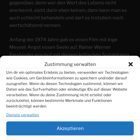
gegenüber, denn wer den Wert des Lebens nicht
anerkennt, sieht darin eben keinen, dann kann man es
auch schlecht behandeln und darf es trotzdem noch
wertschätzend nennen.
Anfang der 1974 Jahre gab es einen Film mit Inge
Meysel: Angst essen Seele auf. Rainer Werner
Fassbinder erschuf mit diesem kritischen Sozialdrama
ein Pegasus-Wort, das überall dort zum Einsatz, wo es
Zustimmung verwalten
um Abwertung, um Machtgefälle, um Hierarchie geht.
Um dir ein optimales Erlebnis zu bieten, verwenden wir Technologien
wie Cookies, um Geräteinformationen zu speichern und/oder darauf
zuzugreifen. Wenn du diesen Technologien zustimmst, können wir
Vielleicht lehne ich mich zu weit aus dem Fenster,
Daten wie das Surfverhalten oder eindeutige IDs auf dieser Website
wenn ich behaupte:
verarbeiten. Wenn du deine Zustimmung nicht erteilst oder
zurückziehst, können bestimmte Merkmale und Funktionen
beeinträchtigt werden.
Wir werden in Angst gehalten um kontrollierbar zu
bleiben.
Dienste verwalten
Akzeptieren
Denn, das muss wohl jeder zugeben, wenn er ganz
ehrlich zu sich selbst ist: wären unsere