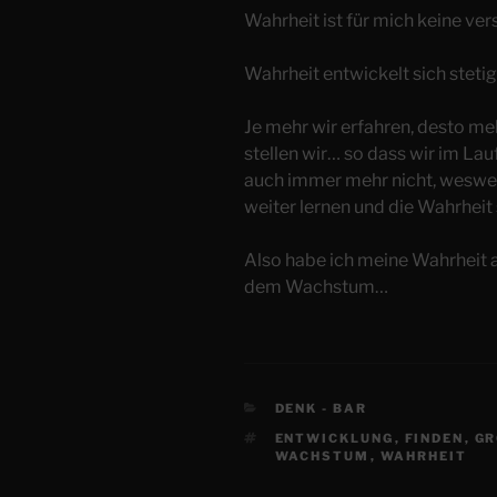
Wahrheit ist für mich keine ve
Wahrheit entwickelt sich stetig
Je mehr wir erfahren, desto m
stellen wir… so dass wir im La
auch immer mehr nicht, wesweg
weiter lernen und die Wahrheit
Also habe ich meine Wahrheit
dem Wachstum…
KATEGORIEN
DENK - BAR
SCHLAGWÖRTER
ENTWICKLUNG
,
FINDEN
,
GR
WACHSTUM
,
WAHRHEIT