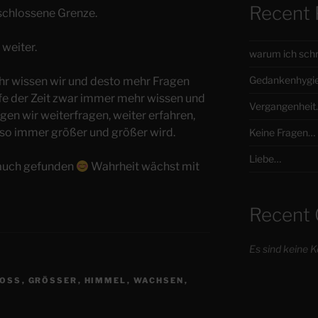
Recent 
rschlossene Grenze.
 weiter.
warum ich sch
Gedankenhygi
ehr wissen wir und desto mehr Fragen
ufe der Zeit zwar immer mehr wissen und
Vergangenheit
en wir weiterfragen, weiter erfahren,
 so immer größer und größer wird.
Keine Fragen…
Liebe…
 auch gefunden
Wahrheit wächst mit
Recent
Es sind keine
OSS
,
GRÖSSER
,
HIMMEL
,
WACHSEN
,