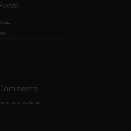
Posts
reibe…
ene…
…
 Comments
 Kommentare vorhanden.