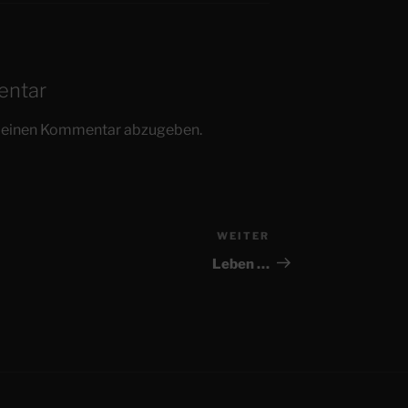
entar
m einen Kommentar abzugeben.
WEITER
Nächster
Beitrag
Leben …