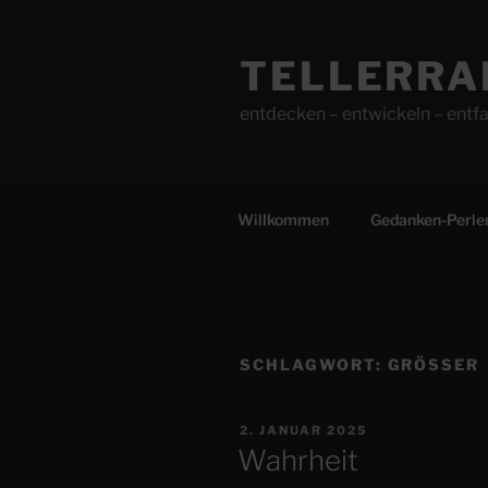
Zum
Inhalt
TELLERRA
springen
entdecken – entwickeln – entfa
Willkommen
Gedanken-Perle
SCHLAGWORT:
GRÖSSER
VERÖFFENTLICHT
2. JANUAR 2025
AM
Wahrheit