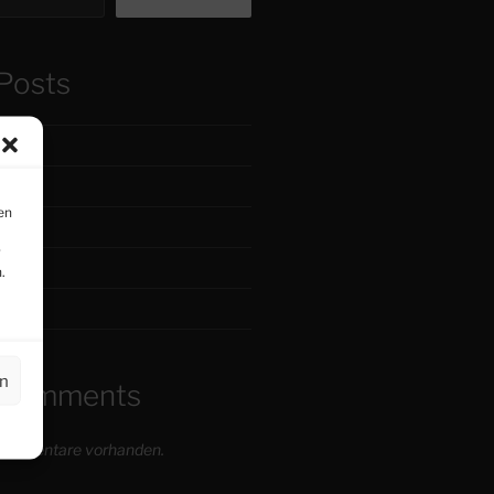
Posts
reibe…
ene…
en
…
r
.
en
 Comments
 Kommentare vorhanden.