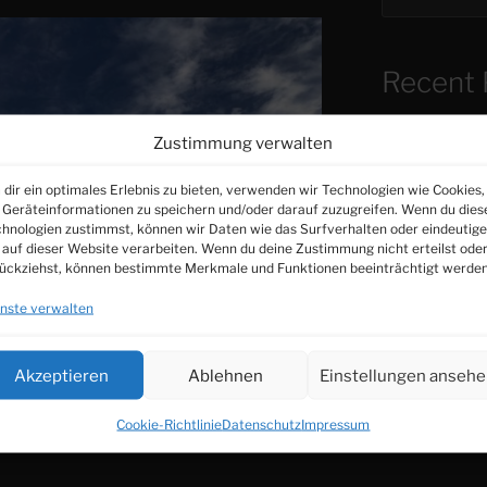
Recent 
Zustimmung verwalten
warum ich sch
Gedankenhygi
dir ein optimales Erlebnis zu bieten, verwenden wir Technologien wie Cookies,
Geräteinformationen zu speichern und/oder darauf zuzugreifen. Wenn du dies
Vergangenheit
hnologien zustimmst, können wir Daten wie das Surfverhalten oder eindeutige
 auf dieser Website verarbeiten. Wenn du deine Zustimmung nicht erteilst ode
Keine Fragen…
ückziehst, können bestimmte Merkmale und Funktionen beeinträchtigt werden
Liebe…
nste verwalten
Akzeptieren
Ablehnen
Einstellungen anseh
Recent
Cookie-Richtlinie
Datenschutz
Impressum
Es sind keine