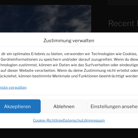
Recent 
Zustimmung verwalten
warum ich sch
Gedankenhygi
dir ein optimales Erlebnis zu bieten, verwenden wir Technologien wie Cookies,
Geräteinformationen zu speichern und/oder darauf zuzugreifen. Wenn du dies
Vergangenheit
hnologien zustimmst, können wir Daten wie das Surfverhalten oder eindeutige
 auf dieser Website verarbeiten. Wenn du deine Zustimmung nicht erteilst ode
Keine Fragen…
ückziehst, können bestimmte Merkmale und Funktionen beeinträchtigt werden
Liebe…
nste verwalten
Akzeptieren
Ablehnen
Einstellungen anseh
Recent
Cookie-Richtlinie
Datenschutz
Impressum
Es sind keine