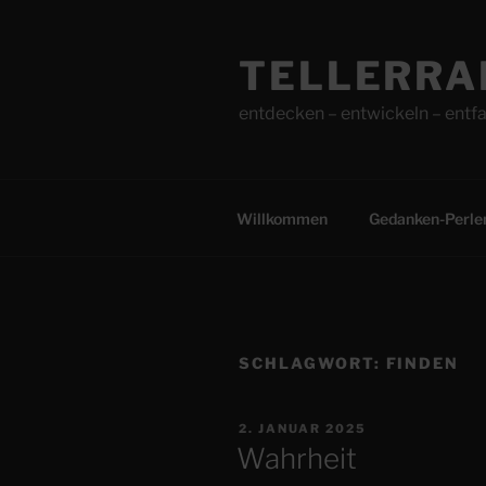
Zum
Inhalt
TELLERRA
springen
entdecken – entwickeln – entfa
Willkommen
Gedanken-Perle
SCHLAGWORT:
FINDEN
VERÖFFENTLICHT
2. JANUAR 2025
AM
Wahrheit