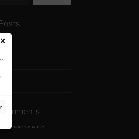
Posts
reibe…
ene…
en
…
r
.
en
 Comments
 Kommentare vorhanden.