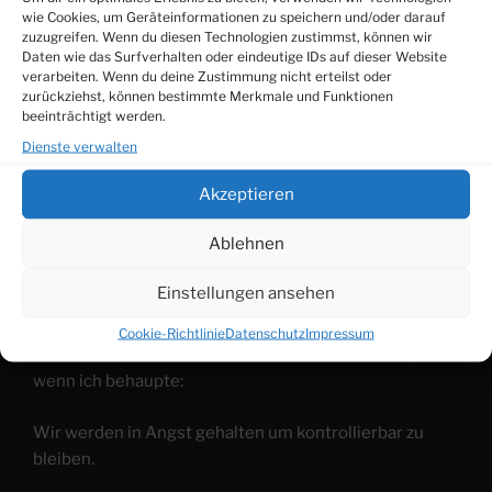
Ahnung. Und so rechtfertigt sich selbst das
wie Cookies, um Geräteinformationen zu speichern und/oder darauf
zuzugreifen. Wenn du diesen Technologien zustimmst, können wir
schlechteste Benehmen anderen Lebewesen
Daten wie das Surfverhalten oder eindeutige IDs auf dieser Website
gegenüber, denn wer den Wert des Lebens nicht
verarbeiten. Wenn du deine Zustimmung nicht erteilst oder
anerkennt, sieht darin eben keinen, dann kann man es
zurückziehst, können bestimmte Merkmale und Funktionen
beeinträchtigt werden.
auch schlecht behandeln und darf es trotzdem noch
Dienste verwalten
wertschätzend nennen.
Akzeptieren
Anfang der 1974 Jahre gab es einen Film mit Inge
Meysel: Angst essen Seele auf. Rainer Werner
Ablehnen
Fassbinder erschuf mit diesem kritischen Sozialdrama
ein Pegasus-Wort, das überall dort zum Einsatz, wo es
Einstellungen ansehen
um Abwertung, um Machtgefälle, um Hierarchie geht.
Cookie-Richtlinie
Datenschutz
Impressum
Vielleicht lehne ich mich zu weit aus dem Fenster,
wenn ich behaupte:
Wir werden in Angst gehalten um kontrollierbar zu
bleiben.